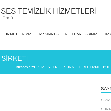
SES TEMİZLİK HİZMETLERİ
TE ÖNCÜ"
HİZMETLERİMİZ
HAKKIMIZDA
REFERANSLARIMIZ
HİZ
 ŞİRKETİ
Buradasınız:
PRENSES TEMİZLİK HİZMETLERİ
>
HİZMET BÖL
SAY
ANA
HİZ