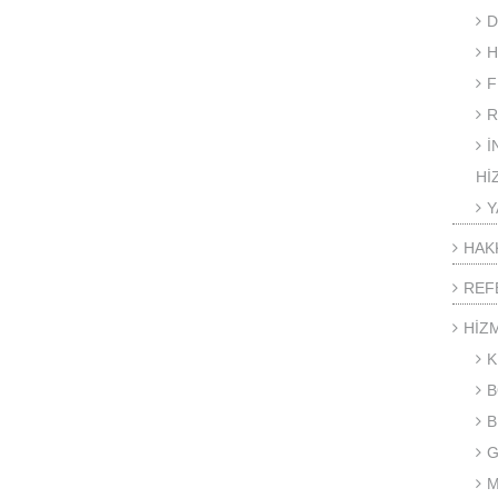
D
H
F
R
İ
Hİ
Y
HAK
REF
HİZ
K
B
B
G
M