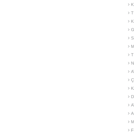
K
T
K
G
S
M
T
N
A
Ç
K
D
A
A
M
F