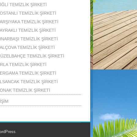
İĞLİ TEMİZLİK ŞİRKETİ
OSTANLI TEMİZLİK ŞİRKETİ
ARŞIYAKA TEMİZLİK ŞİRKETİ
AYRAKLI TEMİZLİK ŞİRKETİ
INARBAŞI TEMİZLİK ŞİRKETİ
ALÇOVA TEMİZLİK ŞİRKETİ
ÜZELBAHÇE TEMİZLİK ŞİRKETİ
RLA TEMİZLİK ŞİRKETİ
ERGAMA TEMİZLİK ŞİRKETİ
LSANCAK TEMİZLİK ŞİRKETİ
ONAK TEMİZLİK ŞİRKETİ
İŞİM
ordPress
.