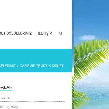
MET BÖLGELERİMİZ
İLETİŞİM
GELERİMİZ
>
GAZİEMİR TEMİZLİK ŞİRKETİ
FALAR
SAYFA
METLERİMİZ