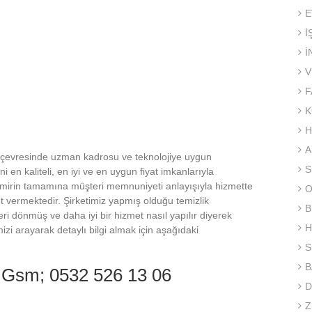
E
İ
İ
V
F
K
H
A
ve çevresinde uzman kadrosu ve teknolojiye uygun
S
ni en kaliteli, en iyi ve en uygun fiyat imkanlarıyla
mirin tamamına müşteri memnuniyeti anlayışıyla hizmette
O
t vermektedir. Şirketimiz yapmış olduğu temizlik
B
eri dönmüş ve daha iyi bir hizmet nasıl yapılır diyerek
H
izi arayarak detaylı bilgi almak için aşağıdaki
S
B
7 Gsm; 0532 526 13 06
D
Z