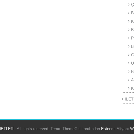
Ç
B
K
B
P
B
G
U
B
A
K
İLET
METLERİ
. All rights reserved. Tema: ThemeGrill tarafından
Esteem
. Altyapı
W