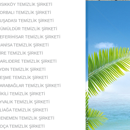
ISIKKÖY TEMİZLİK ŞİRKETİ
ORBALI TEMİZLİK ŞİRKETİ
UŞADASI TEMİZLİK ŞİRKETİ
ÜMÜLDÜR TEMİZLİK ŞİRKETİ
EFERİHİSAR TEMİZLİK ŞİRKETİ
ANİSA TEMİZLİK ŞİRKETİ
İRE TEMİZLİK ŞİRKETİ
ARLIDERE TEMİZLİK ŞİRKETİ
YDIN TEMİZLİK ŞİRKETİ
EŞME TEMİZLİK ŞİRKETİ
ARABAĞLAR TEMİZLİK ŞİRKETİ
İKİLİ TEMİZLİK ŞİRKETİ
YVALIK TEMİZLİK ŞİRKETİ
LİAĞA TEMİZLİK ŞİRKETİ
ENEMEN TEMİZLİK ŞİRKETİ
OÇA TEMİZLİK ŞİRKETİ