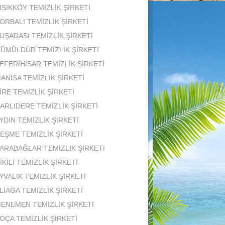
ISIKKÖY TEMİZLİK ŞİRKETİ
ORBALI TEMİZLİK ŞİRKETİ
UŞADASI TEMİZLİK ŞİRKETİ
ÜMÜLDÜR TEMİZLİK ŞİRKETİ
EFERİHİSAR TEMİZLİK ŞİRKETİ
ANİSA TEMİZLİK ŞİRKETİ
İRE TEMİZLİK ŞİRKETİ
ARLIDERE TEMİZLİK ŞİRKETİ
YDIN TEMİZLİK ŞİRKETİ
EŞME TEMİZLİK ŞİRKETİ
ARABAĞLAR TEMİZLİK ŞİRKETİ
İKİLİ TEMİZLİK ŞİRKETİ
YVALIK TEMİZLİK ŞİRKETİ
LİAĞA TEMİZLİK ŞİRKETİ
ENEMEN TEMİZLİK ŞİRKETİ
OÇA TEMİZLİK ŞİRKETİ