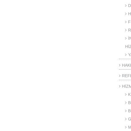
D
H
F
R
İ
Hİ
Y
HAK
REF
HİZ
K
B
B
G
M