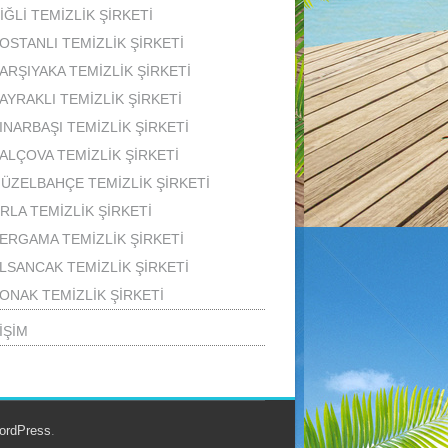
İĞLİ TEMİZLİK ŞİRKETİ
OSTANLI TEMİZLİK ŞİRKETİ
ARŞIYAKA TEMİZLİK ŞİRKETİ
AYRAKLI TEMİZLİK ŞİRKETİ
INARBAŞI TEMİZLİK ŞİRKETİ
ALÇOVA TEMİZLİK ŞİRKETİ
ÜZELBAHÇE TEMİZLİK ŞİRKETİ
RLA TEMİZLİK ŞİRKETİ
ERGAMA TEMİZLİK ŞİRKETİ
LSANCAK TEMİZLİK ŞİRKETİ
ONAK TEMİZLİK ŞİRKETİ
İŞİM
ordPress
.